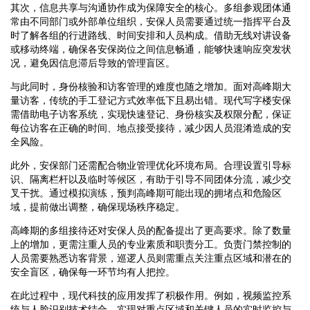
其次，信息共享与沟通协作成为保障安全的核心。多组参观团体通
常由不同部门或外部单位组织，安保人员需要通过统一指挥平台及
时了解各组的行进路线、时间安排和人员构成。借助无线对讲设备
或移动终端，确保各安保岗位之间信息畅通，能够快速响应突发状
况，避免因信息滞后导致的管理盲区。
与此同时，身份核验和访客管理的难度也随之增加。面对高峰期大
量访客，传统的手工登记方式效率低下且易出错。现代写字楼安保
需借助电子访客系统，实现快速登记、身份核实及权限分配，保证
每位访客在正确的时间、地点接受接待，减少因人员混淆造成的安
全风险。
此外，安保部门还需配合物业管理优化环境布局。合理设置引导标
识、隔离栏杆以及临时等候区，有助于引导不同团体分流，减少交
叉干扰。通过模拟演练，预判高峰期可能出现的拥堵点和危险区
域，提前做出调整，确保现场秩序稳定。
高峰期的多组接待还对安保人员的配备提出了更高要求。除了数量
上的增加，更需注重人员的专业素质和职责分工。负责门禁控制的
人员需要熟悉访客背景，巡逻人员则需重点关注重点区域和潜在的
安全盲区，确保每一环节均有人把控。
在此过程中，现代科技的应用发挥了积极作用。例如，视频监控系
统与人脸识别技术结合，实现对重点区域和关键人员的实时监控与